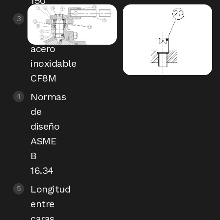
150
Construcción
en
acero
inoxidable
CF8M
Normas
de
diseño
ASME
B
16.34
Longitud
entre
caras