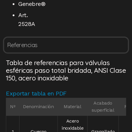
Genebre®
Art.
2528A
Referencias
Tabla de referencias para válvulas
esféricas paso total bridada, ANSI Clase
150, acero inoxidable
Exportar tabla en PDF
Acabado
Nº
Denominación
Material
Ref
superficial
Acero
inoxidable
1
Cuerpo
Granallado
–