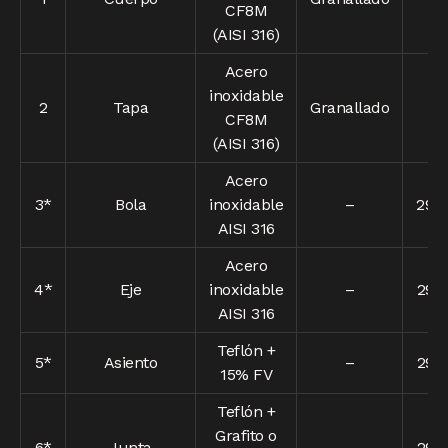
CF8M
(AISI 316)
Acero
inoxidable
2
Tapa
Granallado
–
CF8M
(AISI 316)
Acero
3*
Bola
inoxidable
–
290
AISI 316
Acero
4*
Eje
inoxidable
–
290
AISI 316
Teflón +
5*
Asiento
–
290
15% FV
Teflón +
Grafito o
6*
Junta
–
290