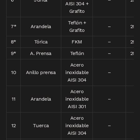
AISI 304 +
Grafito
Teflón +
7*
Arandela
–
290
Grafito
8*
Tórica
FKM
–
290
9*
A. Prensa
Teflón
–
290
Acero
10
Anillo prensa
inoxidable
–
–
AISI 304
Acero
11
Arandela
inoxidable
–
–
AISI 301
Acero
12
Tuerca
inoxidable
–
–
AISI 304