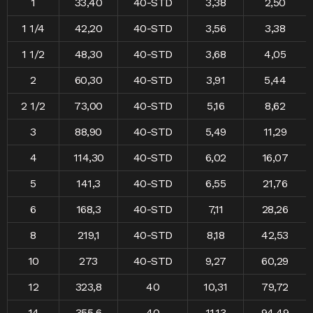
1
33,40
40-STD
3,38
2,50
1 1/4
42,20
40-STD
3,56
3,38
1 1/2
48,30
40-STD
3,68
4,05
2
60,30
40-STD
3,91
5,44
2 1/2
73,00
40-STD
5,16
8,62
3
88,90
40-STD
5,49
11,29
4
114,30
40-STD
6,02
16,07
5
141,3
40-STD
6,55
21,76
6
168,3
40-STD
7,11
28,26
8
219,1
40-STD
8,18
42,53
10
273
40-STD
9,27
60,29
12
323,8
40
10,31
79,72
14
355,6
40
11,13
94,49