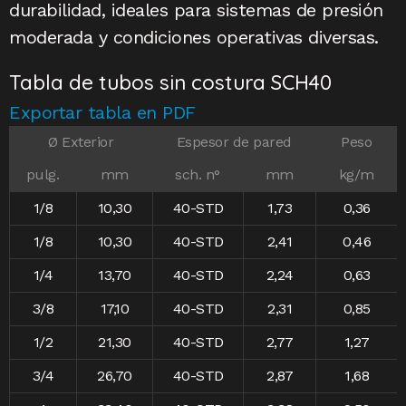
durabilidad, ideales para sistemas de presión
moderada y condiciones operativas diversas.
Tabla de tubos sin costura SCH40​
Exportar tabla en PDF
Ø Exterior
Espesor de pared
Peso
pulg.
mm
sch. n°
mm
kg/m
1/8
10,30
40-STD
1,73
0,36
1/8
10,30
40-STD
2,41
0,46
1/4
13,70
40-STD
2,24
0,63
3/8
17,10
40-STD
2,31
0,85
1/2
21,30
40-STD
2,77
1,27
3/4
26,70
40-STD
2,87
1,68