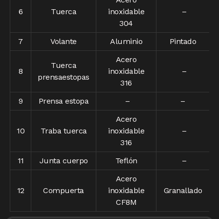
6
Tuerca
inoxidable
–
304
7
Volante
Aluminio
Pintado
Acero
Tuerca
8
inoxidable
–
prensaestopas
316
9
Prensa estopa
–
–
Acero
10
Traba tuerca
inoxidable
–
316
11
Junta cuerpo
Teflón
–
Acero
12
Compuerta
inoxidable
Granallado
CF8M