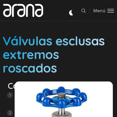
Menú
Válvulas esclusas
extremos
roscados
Características
Válvula
esclusa
Construcción