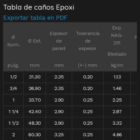
Tabla de caños Epoxi
Exportar tabla en PDF
Exp.
Espesor
Tolerancia
NAG-
Ø
Po
Ø Ext.
de
de
251
Nom.
E
pared
espesor
Biselado
pulg.
mm
mm
(+-) mm
kg/m
1/2
21.30
2.35
0.20
1.13
3/4
26.90
2.35
0.20
1.46
1
33.70
2.90
0.25
2.25
1 1/4
42.40
2.90
0.25
2.87
1 1/2
48.30
2.90
0.25
3.32
2
60.30
3.25
0.25
4.66