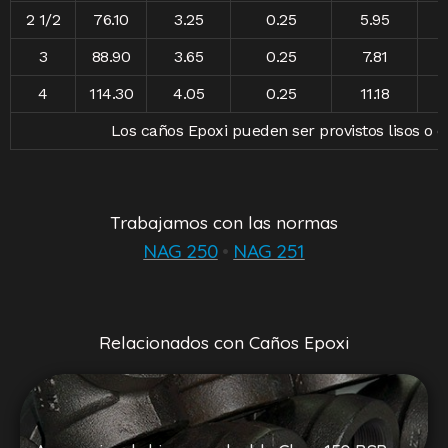
2 1/2
76.10
3.25
0.25
5.95
3
88.90
3.65
0.25
7.81
4
114.30
4.05
0.25
11.18
Los caños Epoxi pueden ser provistos lisos o c
Trabajamos con las normas
NAG 250
•
NAG 251
Relacionados con Caños Epoxi